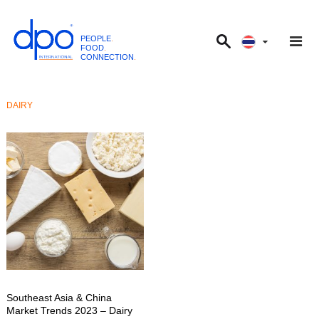
PEOPLE
.
FOOD
.
CONNECTION
.
D
P
O
DAIRY
I
n
t
e
r
n
a
t
i
o
n
Southeast Asia & China
a
Market Trends 2023 – Dairy