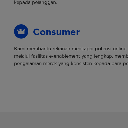
kepada pelanggan.
Consumer
Kami membantu rekanan mencapai potensi online
melalui fasilitas e-enablement yang lengkap, mem
pengalaman merek yang konsisten kepada para p