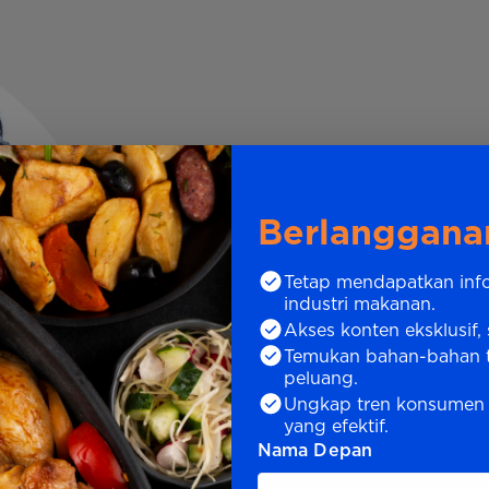
Kami Si
Berlanggana
Anda da
Tetap mendapatkan info
industri makanan.
Akses konten eksklusif, 
Temukan bahan-bahan t
peluang.
Ungkap tren konsumen 
Kami memahami betul kebu
yang efektif.
Nama Depan
khusus untuk mewujudkan 