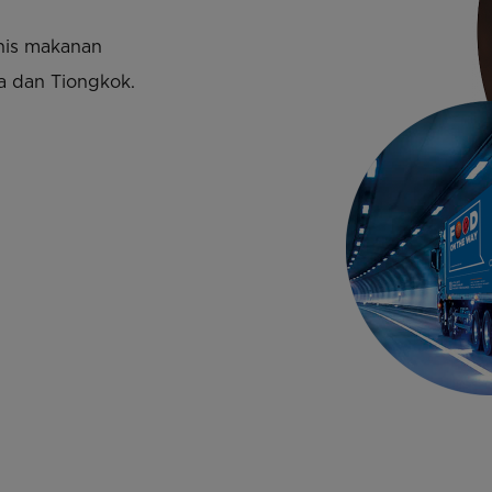
nis makanan
a dan Tiongkok.