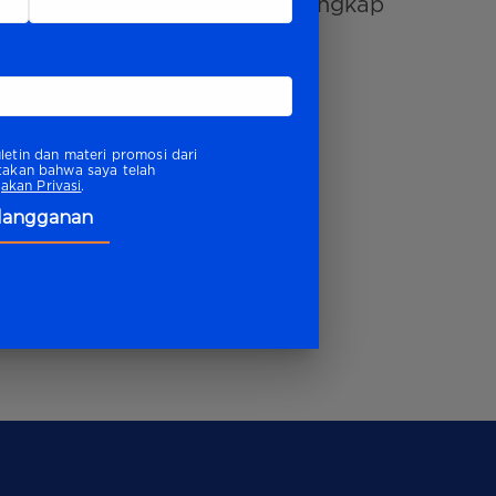
an, kami memberikan solusi lengkap
nsi rantai pasokan makanan.
letin dan materi promosi dari
takan bahwa saya telah
jakan Privasi
.