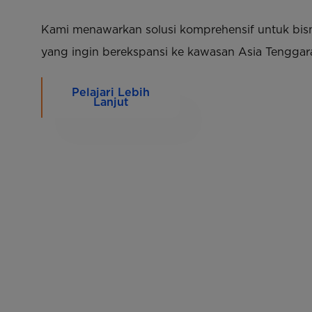
a
l
Kami menawarkan solusi komprehensif untuk bis
yang ingin berekspansi ke kawasan Asia Tenggar
Pelajari Lebih
Lanjut