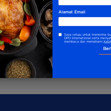
layanan yang kami sediak
untuk meningkatkan efisie
Alamat Email
Pelajari Lebih Lanjut
Saya setuju untuk menerima bu
DPO International serta menya
membaca dan memahami
Kebi