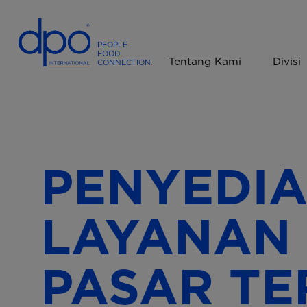
PEOPLE
.
FOOD
.
Tentang Kami
Divisi
CONNECTION
.
D
P
O
I
n
t
PENYEDI
e
r
n
LAYANAN
a
t
i
PASAR TE
o
n